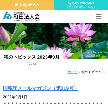
042-726-2453
入会お申込み
（平日10時～16時）
メインナビゲーション
コンテンツへスキップ
Photo by nappye
@薬師池公園
税のトピックス 2023年9月
Topics
ホーム
»
税のトピックス
国税庁メールマガジン（第219号）
2023年9月1日
＊＊＊＊＊＊＊＊＊＊＊＊＊＊＊＊＊＊＊＊＊＊＊＊＊＊